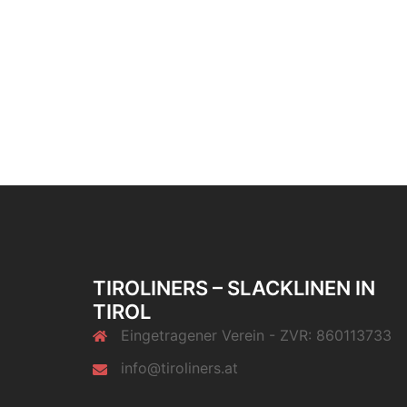
TIROLINERS – SLACKLINEN IN
TIROL
Eingetragener Verein - ZVR: 860113733
info@tiroliners.at