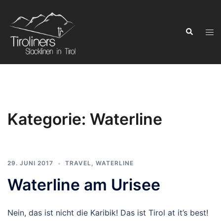
Zum
Inhalt
Suchen
springen
Men
ums
Kategorie:
Waterline
29. JUNI 2017
TRAVEL
,
WATERLINE
Waterline am Urisee
Nein, das ist nicht die Karibik! Das ist Tirol at it’s best!