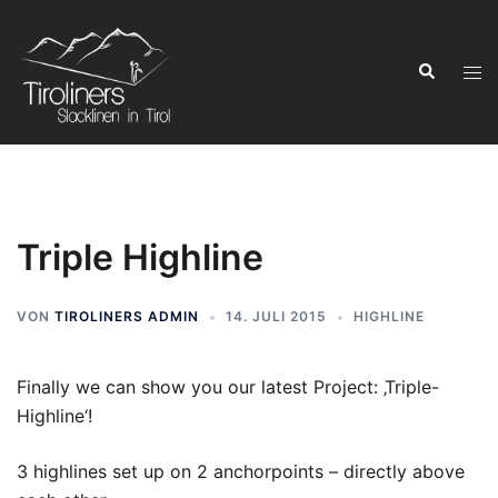
Zum
Inhalt
Suchen
springen
Men
ums
Triple Highline
VON
TIROLINERS ADMIN
14. JULI 2015
HIGHLINE
Finally we can show you our latest Project: ‚Triple-
Highline‘!
3 highlines set up on 2 anchorpoints – directly above