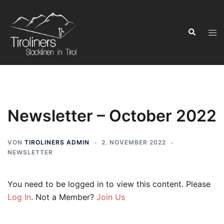
Zum
Inhalt
Suchen
springen
Men
ums
Newsletter – October 2022
VON
TIROLINERS ADMIN
2. NOVEMBER 2022
NEWSLETTER
You need to be logged in to view this content. Please
Log In
. Not a Member?
Join Us