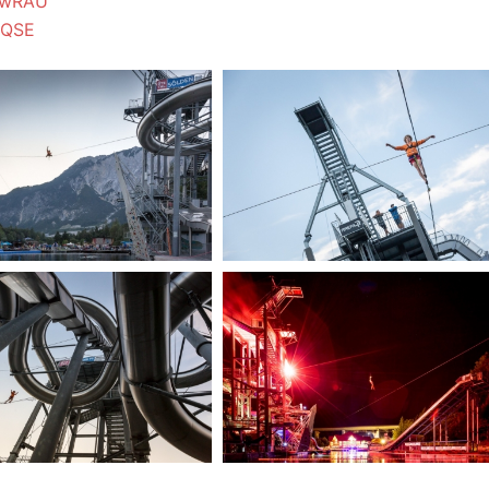
TwRAU
RQSE