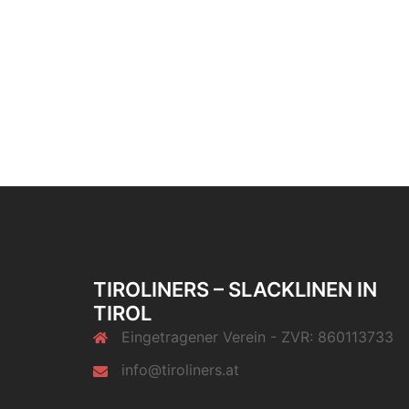
TIROLINERS – SLACKLINEN IN
TIROL
Eingetragener Verein - ZVR: 860113733
info@tiroliners.at