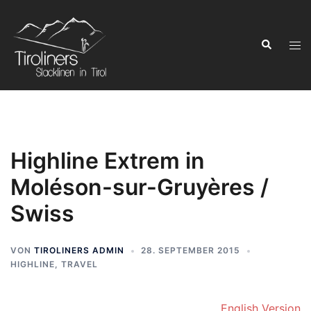
Zum
Inhalt
Suchen
springen
Men
ums
Highline Extrem in
Moléson-sur-Gruyères /
Swiss
VON
TIROLINERS ADMIN
28. SEPTEMBER 2015
HIGHLINE
,
TRAVEL
English Version