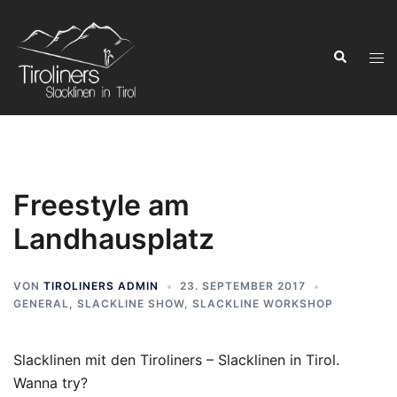
Zum
Inhalt
Suchen
springen
Men
ums
Freestyle am
Landhausplatz
VON
TIROLINERS ADMIN
23. SEPTEMBER 2017
GENERAL
,
SLACKLINE SHOW
,
SLACKLINE WORKSHOP
Slacklinen mit den Tiroliners – Slacklinen in Tirol.
Wanna try?