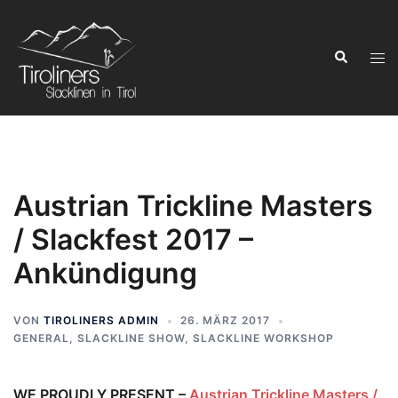
Zum
Inhalt
Suchen
springen
Men
ums
Austrian Trickline Masters
/ Slackfest 2017 –
Ankündigung
VON
TIROLINERS ADMIN
26. MÄRZ 2017
GENERAL
,
SLACKLINE SHOW
,
SLACKLINE WORKSHOP
WE PROUDLY PRESENT –
Austrian Trickline Masters /